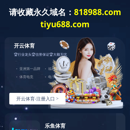
华体会·官方版网站登录入口
欢迎进入华体会·官方版网站登录入口-华体会(中国) 官方网站！
0577-65101333
华体会·官方版网站登录入口-华体
国)
产品展示
华体会·官方版网站登录入口-华体会(中国)