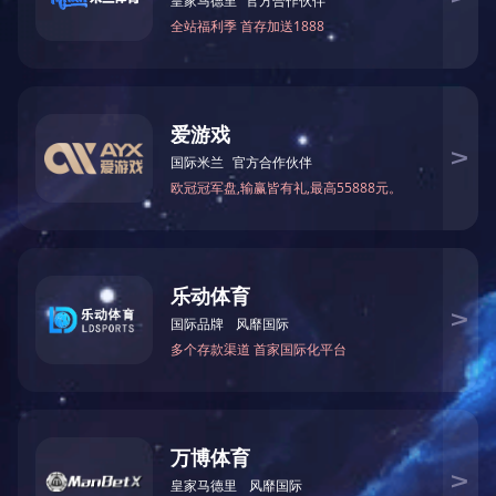
关于我们
新闻资讯
客户服务
专题报道
原料查看
行业新闻
联系我们
企业新闻