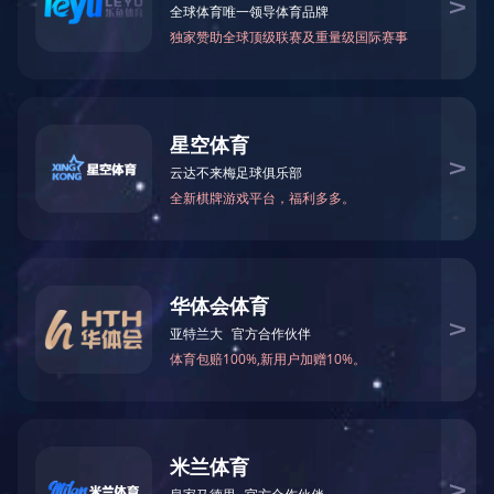
中国业务部
WENZHOU SINO MACHINERY CO.,LTD.
华体会·官方版网站登录入口-华体会(中国) 成立于1987年，经过
务、技术支持、新产品开发、油脂深加工及油脂副产品加工于一体的专业
东、非洲等地，广泛获得经销商和终端客户的良好口碑与赞誉。
Foreign Trade
我公司生产的螺旋榨油机、辅助设备以及成套压榨和精炼设备能广泛适
一机多用的优点赢得了众多客户的青睐。
我公司已通过ISO9001:2005国际质量管理体系认证，以及欧盟国
力。技术人员通过多年的研究和创新，积累了丰富的生产和技术经验，将
新的世纪，新的挑战，“瑞丰”——希诺机械将以推动粮机设备的进步