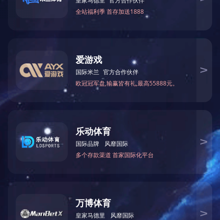
多功能一体化榨油机—真空型
130真
共8条记录 页次
关于我们
新闻资讯
客户服务
专题报道
原料查看
行业新闻
联系我们
企业新闻