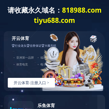
华体会·官方版网站登录入口
欢迎进入华体会·官方版网站登录入口-华体会(中国) 官方网站！
0577-65101333
华体会·官方版网站登录入口-华体
国)
产品展示
华体会·官方版网站登录入口-华体会(中国)