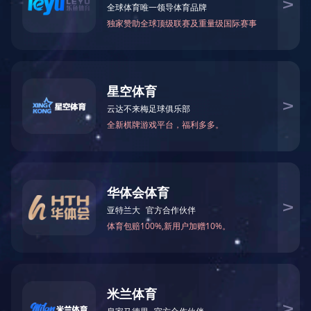
中国业务部
WENZHOU SINO MACHINERY CO.,LTD.
Foreign Trade
RF95-A 多功能一体化榨油机—气压型
RF125-A 多功能