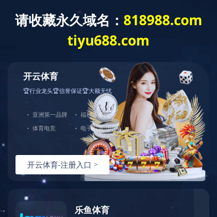
华体会·官方版网站登录入口
欢迎进入华体会·官方版网站登录入口-华体会(中国) 官方网站！
0577-65101333
华体会·官方版网站登录入口-华体
国)
产品展示
中国业务部
Foreign Trade
华体会·官方版网站登录入口-华体会(中国)