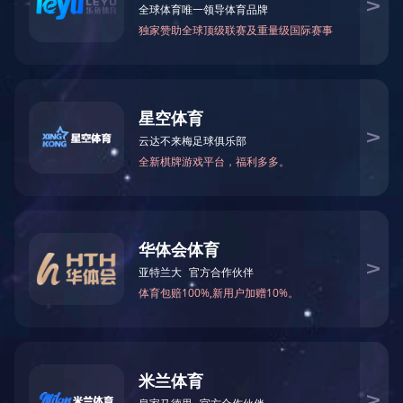
WENZHOU SINO MACHINERY CO.,LTD.
快速提升机