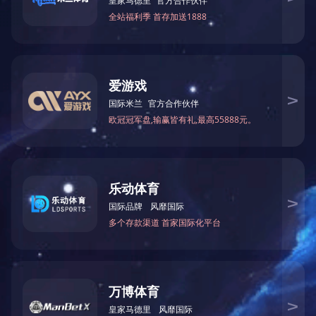
产品详情
Model 型号
Capacity(t/h) 产量
Buck 斗
TDTG14/10
2-3
DS1009
TDTG18/11
3-4
DS1109