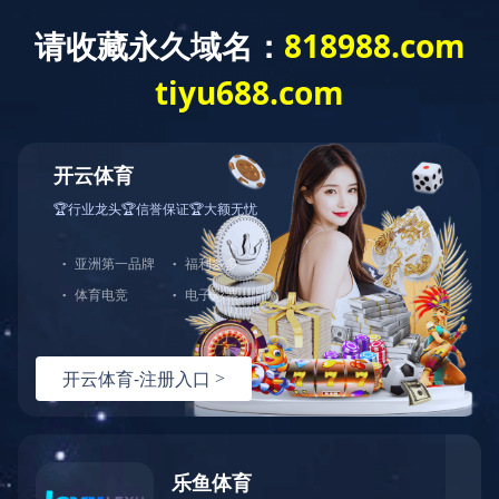
华体会·官方版网站登录入口
欢迎进入华体会·官方版网站登录入口-华体会(中国) 官方网站！
0577-65101333
华体会·官方版网站登录入口-华体
国)
产品展示
华体会·官方版网站登录入口-华体会(中国)