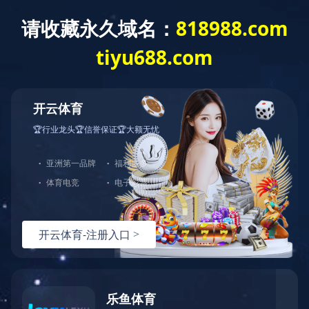
华体会·官方版网站登录入口
欢迎进入华体会·官方版网站登录入口-华体会(中国) 官方网站！
0577-65101333
华体会·官方版网站登录入口-华体
国)
产品展示
华体会·官方版网站登录入口-华体会(中国)