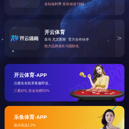
精练工程 (13)
精练工程 
共16条记录 页
关于我们
新闻资讯
客户服务
专题报道
原料查看
行业新闻